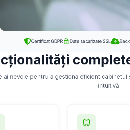
lock
Certificat GDPR
Date securizate SSL
Back
cționalități complete
e ai nevoie pentru a gestiona eficient cabinetul
intuitivă
h
dentistry