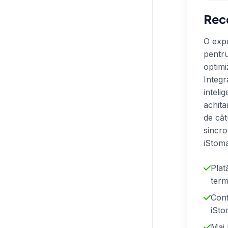
Rece
O exp
pentru
optimi
Integr
inteli
achita
de căt
sincro
iStom
Plat
term
Conf
iSt
Mai 