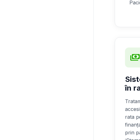
Paci
payment
Sis
în r
Tratam
accesi
rata p
finanț
prin pa