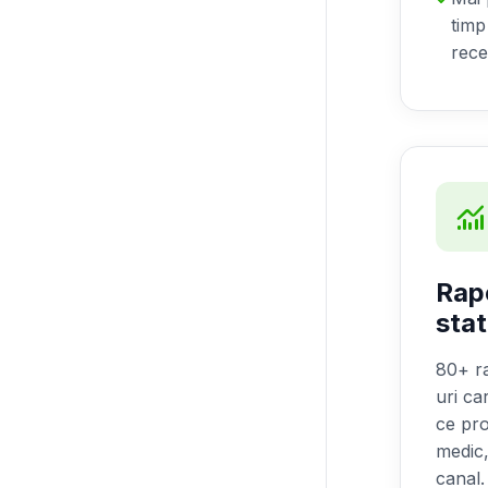
timp
rece
monitorin
Rap
stat
80+ r
uri car
ce pr
medic
canal.