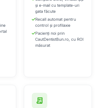
și e-mail cu template-uri
gata făcute
Recall automat pentru
line
control și profilaxie
ortal
Pacienți noi prin
CautDentistBun.ro, cu ROI
măsurat
receipt_long