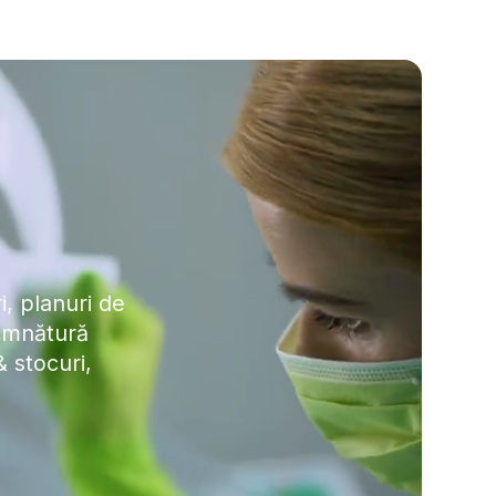
i, planuri de
semnătură
& stocuri,