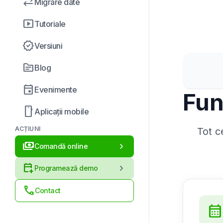
sync_alt
Migrare date
smart_display
Tutoriale
new_releases
Versiuni
topic
Blog
event
Evenimente
Fun
smartphone
Aplicații mobile
ACȚIUNI
Tot c
payments
chevron_right
Comandă online
calendar_add_on
chevron_right
Programează demo
call
Contact
calendar_mont