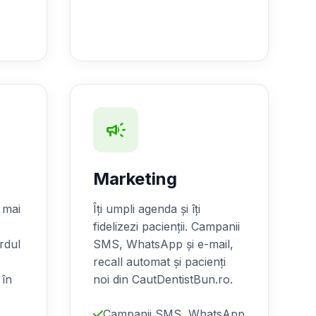
campaign
Marketing
 mai
Îți umpli agenda și îți
.
fidelizezi pacienții. Campanii
rdul
SMS, WhatsApp și e-mail,
recall automat și pacienți
 în
noi din CautDentistBun.ro.
Campanii SMS, WhatsApp