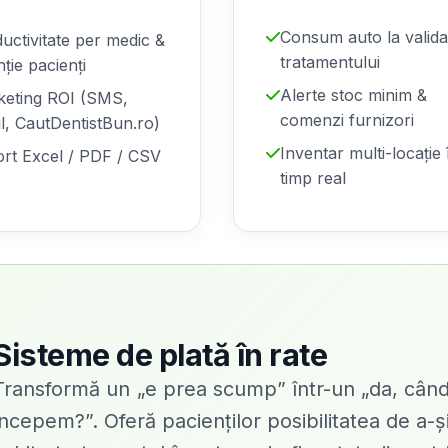
Consum auto la valid
uctivitate per medic &
tratamentului
nție pacienți
Alerte stoc minim &
keting ROI (SMS,
comenzi furnizori
l, CautDentistBun.ro)
Inventar multi-locație 
rt Excel / PDF / CSV
timp real
Sisteme de plată în rate
Transformă un „e prea scump” într-un „da, cân
începem?”. Oferă pacienților posibilitatea de a-ș