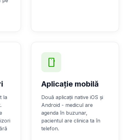
ă pe
smartphone
i
Aplicație mobilă
 la
Două aplicații native iOS și
.
Android - medicul are
e
agenda în buzunar,
izori
pacientul are clinica ta în
fără
telefon.