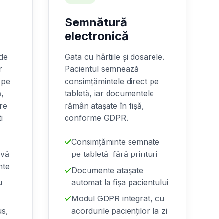
Semnătură
electronică
 de
Gata cu hârtiile și dosarele.
r
Pacientul semnează
 pe
consimțămintele direct pe
ă,
tabletă, iar documentele
re
rămân atașate în fișă,
i
conforme GDPR.
Consimțăminte semnate
ivă
pe tabletă, fără printuri
nte
Documente atașate
u
automat la fișa pacientului
Modul GDPR integrat, cu
us,
acordurile pacienților la zi