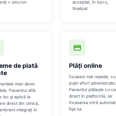
enți + sincron
acceptat, în lucru,
finalizat
s
credit_card
teme de plată
Plăți online
ate
Încasezi mai repede, cu
puțin efort administrativ
entele mari devin
Pacientul plătește cu ca
bile. Pacientul află
direct în platformă, iar
e loc și aplică la
încasarea intră automat
are direct din clinică,
fișa lui.
rtenerii integrați în