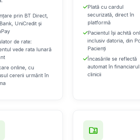
a.
Plată cu cardul
securizată, direct în
nțare prin BT Direct,
platformă
Bank, UniCredit și
nPay
Pacientul își achită on
inclusiv datoria, din P
lator de rate:
Pacienți
entul vede rata lunară
ant
Încasările se reflectă
automat în financiarul
care online, cu
clinicii
usul cererii urmărit în
oma
t
folder_shared