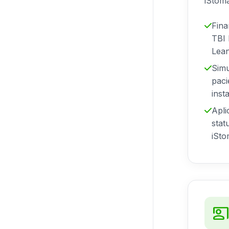
iStom
Fina
TBI 
Lea
Simu
paci
inst
Apli
stat
iSt
co_presen