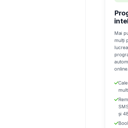
Pro
inte
Mai pu
mulți 
lucrea
progr
autom
online
Cale
mult
Rem
SMS,
și 4
Book