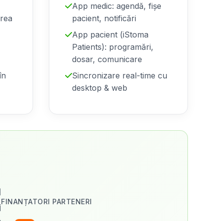
App medic: agendă, fișe
area
pacient, notificări
App pacient (iStoma
Patients): programări,
dosar, comunicare
în
Sincronizare real-time cu
desktop & web
d
FINANȚATORI PARTENERI
i