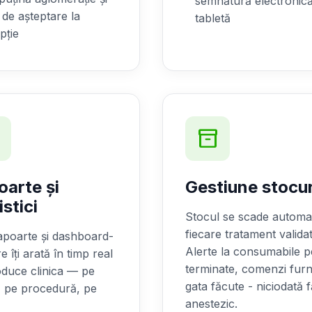
semnătură electronic
 de așteptare la
tabletă
pție
g
inventory_2
oarte și
Gestiune stocur
istici
Stocul se scade automat
fiecare tratament validat
apoarte și dashboard-
Alerte la consumabile p
e îți arată în timp real
terminate, comenzi furn
oduce clinica — pe
gata făcute - niciodată 
, pe procedură, pe
anestezic.