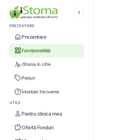
chevron_left
PREZENTARE
home
Prezentare
grid_view
Funcționalități
planner_review
iStoma în cifre
sell
Prețuri
help
Întrebări frecvente
UTILE
person
Pentru clinica mea
savings
Ofertă Fonduri