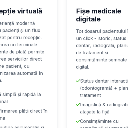
pție virtuală
Fișe medicale
digitale
eriență modernă
 pacienți și un flux
Tot dosarul pacientului î
zat pentru recepție.
un click - istoric, status
area cu terminale
dentar, radiografii, plan
gente de plată permite
de tratament și
rea serviciilor direct
consimțăminte semnate
re pacient, cu
digital.
nizarea automată în
a.
Status dentar interact
(odontogramă) + plan
ă simplă și rapidă la
tratament
inal
Imagistică & radiografi
irmarea plății direct în
atașate la fișă
oma
Consimțăminte cu
puțină aglomerație și