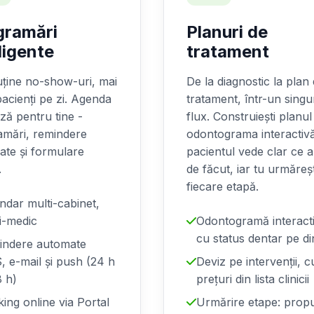
gramări
Planuri de
ligente
tratament
ține no-show-uri, mai
De la diagnostic la plan
pacienți pe zi. Agenda
tratament, într-un singu
ză pentru tine -
flux. Construiești planul
amări, remindere
odontograma interactiv
ate și formulare
pacientul vede clar ce a
.
de făcut, iar tu urmăreșt
fiecare etapă.
ndar multi-cabinet,
i-medic
Odontogramă interact
cu status dentar pe di
indere automate
 e-mail și push (24 h
Deviz pe intervenții, c
8 h)
prețuri din lista clinicii
ing online via Portal
Urmărire etape: prop