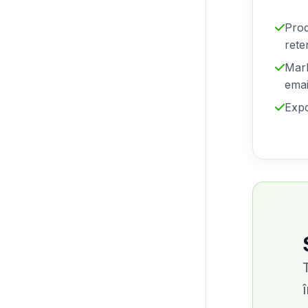
Prod
rete
Mar
emai
Expo